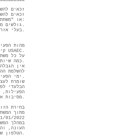
זכאים להש
זכאים להש
או "משתתפים"):
גולשים מגיל 16 ומעלה.
בעלי אזרחות ישראלית שמרכז חייהם בישראל.
מהות הפעי
קידום עמוד הפייסבוק ופעילות החברה - מועצת התפוחים האמריקאית USAEC.
על כל משת
כמה שיותר נקודות.
אין הגבלה
להשלמת ההש
ימי הפעילות - 05/12/2021-01/01/2022.
הבלעדי לפ
הפעילות, 
מסיבות אחרות.
בחירת הזו
מתוך המשת
במהלך המש
העונה, וה
הטלפון שהשאיר.