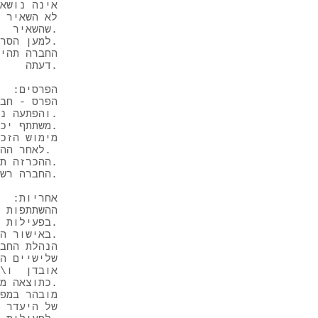
לא השאיר פ
שהשאיר.
למען הסר ספק מובהר בזאת כי פעילות זאת איננה הגרלה.
החברה תהי
דעתה.
הפרסים:
הפרס - חב
והפתעה נוספת למטבח.
משתתף יכול ליהנות מזכייה אחת בלבד.
מימוש הזכ
לאחר ההודעה על זכייתם.
ההכרזה תהיה לאחר הזכייה, הזוכה יקבל הודעה פרטית או שיחה לנייד.
החברה רשאית לשנות את תנאי הפעילות ואת בחירת הזוכים לפי שיקול דעתה.
אחריות:
ההשתתפות 
בפעילות.
באישור השתתפותו בפעילות, המשתתף מצהיר כי הינו בן 16 שנים לפחות.
הנהלת החב
שלישיים ה
אובדן ו\א
כתוצאה מהאמור.
מובהר במפו
של היעדר 