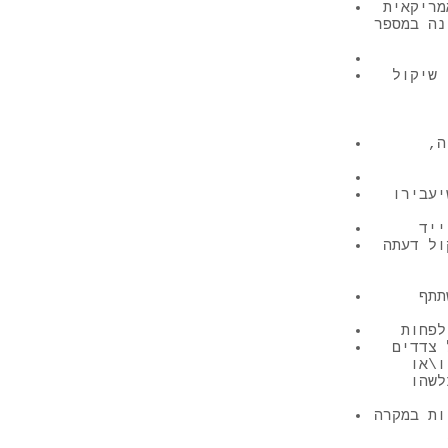
ות ליצירת קשר המשתתף
נה במספר
 שיקול
ה,
יעבירו
תתף
 צדדים
ו\או
לשהו
ות במקרה