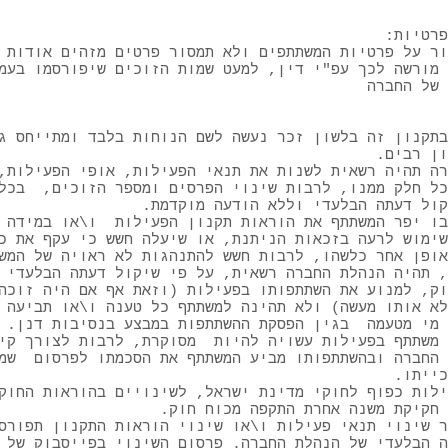
פרטיות:
ר על פרטיות המשתתפים ולא תמסור פרטים מזהים אודות 
 מורשה לכך עפ"י דין, למעט שמות הזוכים שיפורסמו בעמ
בתקנון זה בלשון זכר נעשה לשם הנוחות בלבד ומתייחס ג
ון רבים.
רה תהיה רשאית לשנות את תנאי הפעילות, אופי הפעילות,
כל חלק ממנו, לרבות שינוי הפרסים ומספר הזוכים, בכל
קול דעתה הבלעדי וללא הודעה מוקדמת.
בו יפר המשתתף את הוראות תקנון הפעילות ו\או במידה 
שימוש לרעה בזכאות הניתנת, או שיעלה חשש כי עקף את כ
אופן אחר כלשהו, לרבות חשש להתנהגות לא ראויה של המש
, תהיה הנהלת החברה רשאית, על פי שיקול דעתה הבלעדי 
וק, למנוע את השתתפותו בפעילות (וזאת אף אם היה זוכה
לא אותו מעשה) ולא תהינה למשתתף כל טענה ו\או תביעה 
 מי מטעמה בגין הפסקת ההשתתפות במבצע בנסיבות דנן.
 משתתף בפעילות עשויה להיות מסוקרת, לרבות לצורך קי
 החברה ובהשתתפותו מביע המשתתף את הסכמתו לפרסום שמ
כייתו.
לות כפוף לחוקי מדינת ישראל, לשינויים בהוראות החוק
 חקיקת משנה אחרת התקפה מכוח חוק.
ר שינוי תנאי פעילות ו\או שינוי הוראות התקנון תפורס
ה הבלעדי של הנהלת החברה. פרסום השינוי בפייסבוק של 