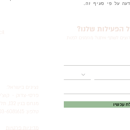
דעה על פי סעיף זה.
ל הפעילות שלנו
il
וצים לשתף איתנו? מוזמנים לפנות
נציגים בישראל:
פרסי-צדוק - קוצ'י
מנחם בגין 132, תל אביב
 עכשיו
טלפון: 03-6081615
מדיניות פרטיות