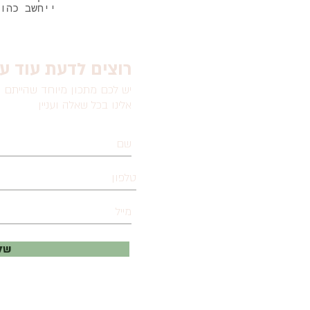
ייחשב כהו
?רוצים לדעת עוד ע
יש לכם מתכון מיוחד שהייתם ר
אלינו בכל שאלה ועניין
שלח