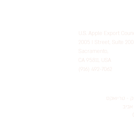
U.S. Apple Export Counc
2005 I Street, Suite 200
Sacramento,
CA 95811, USA
(916) 492-7062
ק - טריואקס