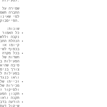
לפעילות.
שמירה על 
החברה תשמו
למי שאינו
הפייסבוק של החברה.
שונות:
כל האמור 
נקבה וללש
הנהלת החב
קיומו או 
בכפוף לשי
בכל מקרה 
חשדות של 
הפעילות ב
סיבה שהיא
צורך בנימ
בפעילות ל
ו\או כנגד
זכייתו של
מכירות של
ולסיקור ז
תקנון הפעי
תקנה ו\או
הודעה בדב
שיקול דעת