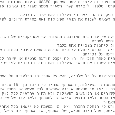
מועצת התפוחים האמריקאית USAEC אינה נושאת באחרי
רטי טלפון ליצירת קשר, השאיר מספר שגוי או שאינו עו
ה רשאית לשנות את תנאי הפעילות ואת בחירת הזוכים לפי
ילת שי עד הבית המורכבת מתפוחי עץ אמריקניים של העונ
ייה – הפרס יישלח לזוכים הביתה בהתאם לפרטי הכתובת ש
בפעילות על כל שלביה, תהא על אחריותו הבלעדית של המש
רה ו /או מי מטעמה איננה אחראית לכל מעשה או מחדל של
קשורים או הנוגעים לפעילות ולא תהיה אחראית לכל נזק 
ו הפסד ו\או הוצאה שייגרמו למשתתף ו\או לצד שלישי כ
רש כי הנהלת החברה ו/או מי מטעמה לא יישאו בכל אחרי
גישה, מכל סיבה שהיא, של משתתף, או משתתף פוטנציאלי,