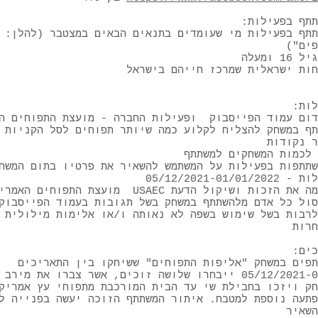
תתף בפעילות:
תתף בפעילות מי שעומדים בתנאים הבאים במצטבר (להלן: 
לות:
תף במשחק להצליח לקלוע כמה שיותר תפוחים לסל הקניות 
 לכמות המשחקים למשתתף
תתפות בפעילות על המשתמש להשאיר את פרטיו בתום המשח
מועצת התפוחים האמריקאית USAEC שומרת לעצמה את הזכות 
סול כל אדם מלהשתתף במשחק בשל תגובות בעמוד הפייסבוק
לרבות בשל שימוש בשפה לא נאותה ו/או אלימות מילולית 
כים:
תפים במשחק "אליפות התפוחים" ששיחקו בין התאריכים
05/12/2021-01/01/2022 ייבחרו שלושה זוכים, אשר צברו את מי
חק ויזכו בחבילת שי עד הבית המורכבת מתפוחי עץ אמריק
פתעה נוספת למטבח. איתור המשתתף הזוכה יעשה בפנייה ל