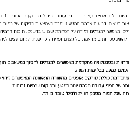
וח מושלם.
יות - לפני שתילת עצי תפוח ובין עונות הגידול, הקרקעות הפוריות נב
אות העצים. בריאות אדמת המטע נשמרת באמצעות בדיקות של רמות הס
עלים, מאפשר למגדלים למידה על הפחתת שימוש בדשנים. תוכנת הדמי
השיג ספירות בזמן אמת של ניצנים ופריחה, כך שניתן לגזום עצים לניהו
ודרניות ובטכנולוגיה מתקדמת מאפשרים למגדלים לחסוך במשאבים תו
עולם כמעט בכל ימות השנה.
המתקדמת כוללת סורקים אופטיים מהשורה הראשונה המאפשרים זיהוי פ
ותר של הפרי, עבודה חכמה יותר במטע ותפוקות שנתיות גבוהות
ה שכל תפוח מספק חווית ה"ביס" טובה ביותר.