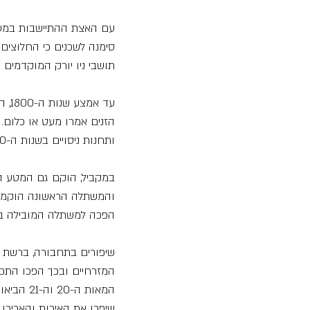
עם האצת ההתיישבות במערב
סימנה לשכנים כי החלוצים
תושבי ניו יורק המוקדמים ה
עד 
הזנים אמרו מעט או כלום.
ותחנות ניסויים בשנות ה-80 של המאה ה-19 זכה ניהול המטעים לתשומת לב נרחבת.
במקביל, הוקם גם המטע המס
הפכה למשתלה המובילה בי
שיפורים בתחבורה, ברשת ה
המזרחיים ובכך הפכו התפו
המאות ה
שיפרו את האיכות והאריכו