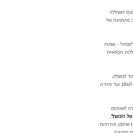
עצם השתילה 
ב מהתזונה של 
וט "תפוח" - שמות 
לות חקלאיות 
ך לבאפלו, 
והמשתלה הראשונה הוקמה ברוצ'סטר על ידי ריינולדס ובטהאם. זו אגב, נמכרה (לאלוונגר ובארי) ב-1840, ועד מהרה 
ה לשווקים 
ל היבשת".
קות אחסון מודרניות  
ת המכירה 