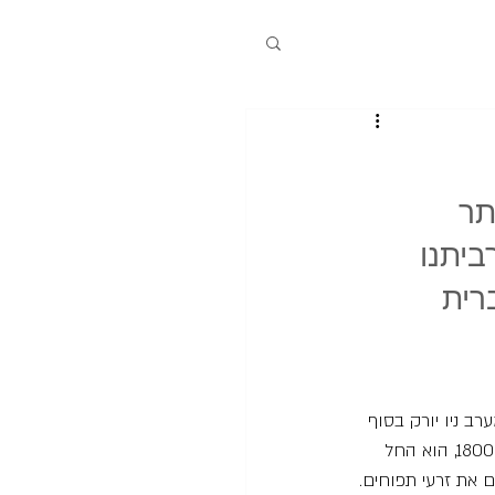
תר 
יתנו 
רית 
ערב ניו יורק בסוף 
המאה ה-17 כדי לבקר את משפחתו ובעודו שם, נטע מטע תפוחים בחווה של דודו. בסביבות שנת 1800, הוא החל 
ם את זרעי תפוחים.