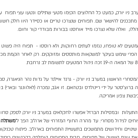
 ניו יורק, כמעט כל החלוצים הקימו מטעי שתילים ונטעו עצי תפוח  
 מתככנים להישאר שם. תפוחים שנצרכו טריים או כסיידר היוו חלק חשו
ללו,  ואלה שלא נצרכו מייד אוחסנו בבורות מבודדי קור וחום.
אמצע שנות ה-1800, המטעים לא טופחו, נגזמו לעתים רחוקות, ולא רוססו -  תפוח היה פש
 הפרי שימש בעיקר למשקאות מותססים ומזוקקים. רק לאחר הקמת מכל
חרי הראשון במערב ניו יורק - גרנד איילנד על גדות נהר הניאגרה, סמו
בשת צפון אמריקה. 
תעלות  ובמסילות הברזל אפשרו לחקלאים במערב ניו יורק לספק סחור
חים לגידול מסחרי. עד מהרה החוף המזרחי של ארה"ב הפך ל"
משתלה ש
-20 וה-21 הביאו שינויים וחידושים מתמשכים בתעשיית התפוחים בארה"ב. פיתוח טכני
 את עונת השיווק של תפוחים. חבית התפוחים הוחלפה בקרטונים כיחיד