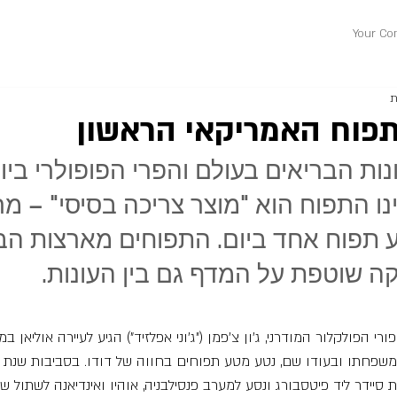
Your Co
תפוח האמריקאי הראשון
ות הבריאים בעולם והפרי הפופולרי ביו
ו התפוח הוא "מוצר צריכה בסיסי" – מרב
 תפוח אחד ביום. התפוחים מארצות הב
 שוטפת על המדף גם בין העונות.
רי הפולקלור המודרני, ג'ון צ'פמן ("ג'וני אפלזיד") הגיע לעיירה אוליאן במ
סיידר ליד פיטסבורג ונסע למערב פנסילבניה, אוהיו ואינדיאנה לשתול ש